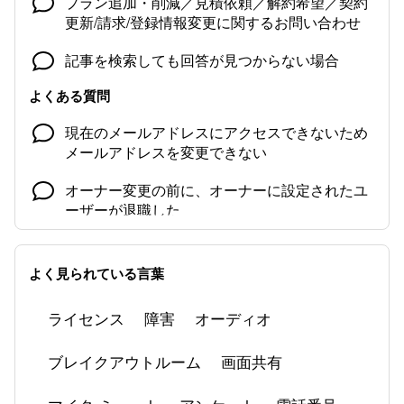
プラン追加・削減／見積依頼／解約希望／契約
更新/請求/登録情報変更に関するお問い合わせ
記事を検索しても回答が見つからない場合
よくある質問
現在のメールアドレスにアクセスできないため
メールアドレスを変更できない
オーナー変更の前に、オーナーに設定されたユ
ーザーが退職した
アクティベーションメール（招待メール）が届
かない
よく見られている言葉
ミーティング参加時にマイクをミュートに設定
ライセンス
障害
オーディオ
する
ブレイクアウトルーム
画面共有
共有画面に黒い四角が映る
Zoom Phone 関連