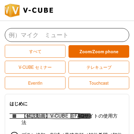
すべて
Zoom/Zoom phone
V-CUBE セミナー
テレキューブ
EventIn
Touchcast
はじめに
【解説動画】V-CUBE 新FAQサイトの使用方
法