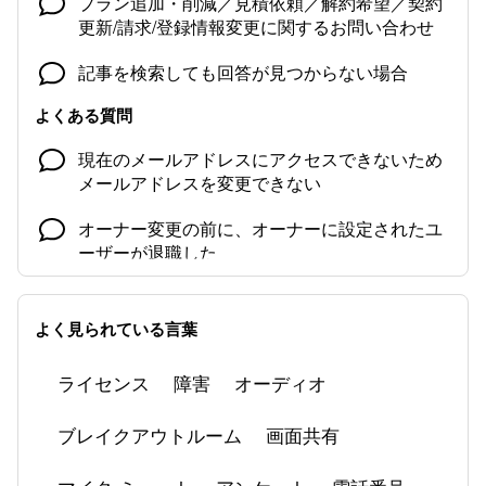
プラン追加・削減／見積依頼／解約希望／契約
更新/請求/登録情報変更に関するお問い合わせ
記事を検索しても回答が見つからない場合
よくある質問
現在のメールアドレスにアクセスできないため
メールアドレスを変更できない
オーナー変更の前に、オーナーに設定されたユ
ーザーが退職した
アクティベーションメール（招待メール）が届
かない
よく見られている言葉
ミーティング参加時にマイクをミュートに設定
ライセンス
障害
オーディオ
する
ブレイクアウトルーム
画面共有
共有画面に黒い四角が映る
Zoom Phone 関連